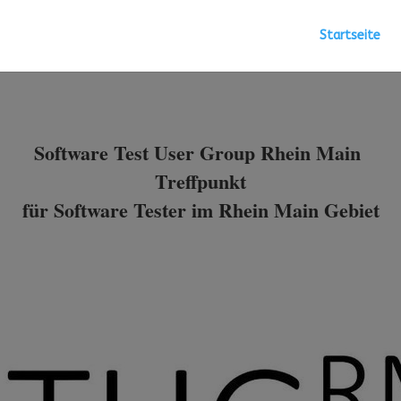
Startseite
Software Test User Group Rhein Main
Treffpunkt
für Software Tester im Rhein Main Gebiet