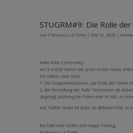
STUGRM#9: Die Rolle der 
von
Francesco La Torre
|
Mai 12, 2020
|
review
Hallo liebe Community,
am 8.4.2020 hatten wir unser erstes reines onl
Wir hatten zwei Slots
1. Die Gruppendiskussion „die Rolle der Tester 
2. die Vorstellung der Rolle Testmaster als Antw
abgelegt (Achtung die Folien sind 36 MB, es kö
Auf Twitter findet ihr Basti als
@BBassTBB, er be
Bis bald viele Grüße und Happy Testing,
Francesco La Torre