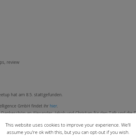
ps
,
review
etup hat am 8.5. stattgefunden.
elligence GmbH findet ihr
hier
.
nkeschön an Alexander, Jakob und Christian für den Talk und die D
eich mehrfach sind die Buchtipps, die wir gesammelt haben in der Vo
This website uses cookies to improve your experience. We'll
armup scheint euch sehr gut gefallen zu haben, mal sehen was wir nä
assume you're ok with this, but you can opt-out if you wish.