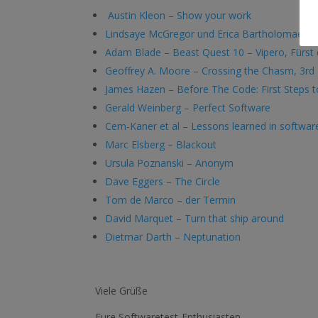
Austin Kleon – Show your work
Lindsaye McGregor und Erica Bartholomae – W
Adam Blade – Beast Quest 10 – Vipero, Fürst
Geoffrey A. Moore – Crossing the Chasm, 3rd 
James Hazen – Before The Code: First Steps t
Gerald Weinberg – Perfect Software
Cem-Kaner et al – Lessons learned in software
Marc Elsberg – Blackout
Ursula Poznanski – Anonym
Dave Eggers – The Circle
Tom de Marco – der Termin
David Marquet – Turn that ship around
Dietmar Darth – Neptunation
Viele Grüße
Eure Softwaretest-Enthusiasten