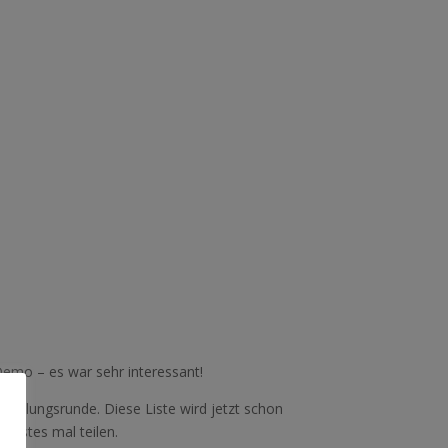
emo – es war sehr interessant!
rstellungsrunde.
Diese Liste wird jetzt schon
chstes mal teilen.