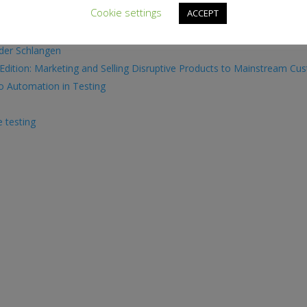
Cookie settings
ACCEPT
ineries of the Cape: The essential companion to touring the winela
 der Schlangen
Edition: Marketing and Selling Disruptive Products to Mainstream C
o Automation in Testing
 testing