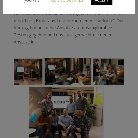
STUGRM#7 – Rückblick letztes Meetup im Jahr 2019
Diesmal hatten wir einen Vortrag von Gernot Fricke mit
dem Titel „Explorativ Testen kann jeder – wirklich?“ Der
Vortrag hat uns neue Ansätze auf das explorative
Testen gegeben und uns Lust gemacht die neuen
Ansätze in...